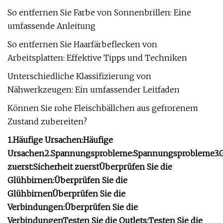
So entfernen Sie Farbe von Sonnenbrillen: Eine
umfassende Anleitung
So entfernen Sie Haarfärbeflecken von
Arbeitsplatten: Effektive Tipps und Techniken
Unterschiedliche Klassifizierung von
Nähwerkzeugen: Ein umfassender Leitfaden
Können Sie rohe Fleischbällchen aus gefrorenem
Zustand zubereiten?
1.
Häufige Ursachen
:
Häufige
Ursachen
2.
Spannungsprobleme
:
Spannungsprobleme
3.
zuerst
:
Sicherheit zuerst
Überprüfen Sie die
Glühbirnen
:
Überprüfen Sie die
Glühbirnen
Überprüfen Sie die
Verbindungen
:
Überprüfen Sie die
Verbindungen
Testen Sie die Outlets
:
Testen Sie die