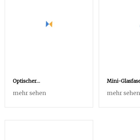
Optischer
Mini-Glasfase
Kontaktwinkeltester/Wassertropfenwinkeltester
tragbarer op
mehr sehen
mehr sehen
Tester