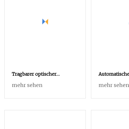
Tragbarer optischer
Automatische
Zeitbereichsreflektometer-
Präzisionsbild
mehr sehen
mehr sehen
OTDR-Tester
optisches Se