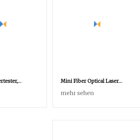
rtester,
Mini Fiber Optical Laser
tischer OTDR-
Power Meter Visual Fault
mehr sehen
Locator Netzwerk Kabel Test
Optische Faser Tester Opm