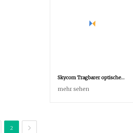
Skycom Tragbarer optischer
Fehlersucher mit roter
mehr sehen
Quelle, faseroptischer Tester
Vfl
2