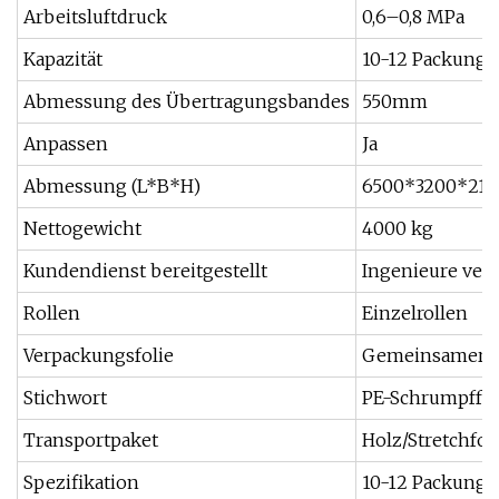
Arbeitsluftdruck
0,6–0,8 MPa
Kapazität
10-12 Packung
Abmessung des Übertragungsbandes
550mm
Anpassen
Ja
Abmessung (L*B*H)
6500*3200*210
Nettogewicht
4000 kg
Kundendienst bereitgestellt
Ingenieure ver
Rollen
Einzelrollen
Verpackungsfolie
Gemeinsamer F
Stichwort
PE-Schrumpffo
Transportpaket
Holz/Stretchfol
Spezifikation
10-12 Packung