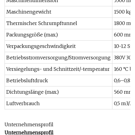
Maschinendimension
5500 mm
Maschinengewicht
1500 kg
Thermischer Schrumpftunnel
1800 mm
Packungsgröße (max.)
600 mm 
Verpackungsgeschwindigkeit
10-12 St
Betriebsstromversorgung/Stromversorgung
380V 30
Versiegelungs- und Schnittzeit/-temperatur
160 °C bi
Betriebsluftdruck
0,6–0,8 
Dichtungslänge (max.)
560 mm
Luftverbrauch
0,5 m3/M
Unternehmensprofil
Unternehmensprofil