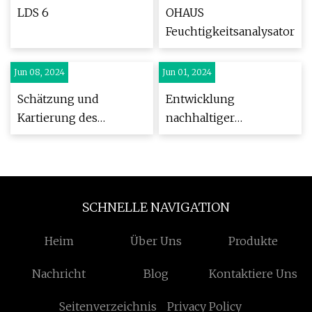
LDS 6
OHAUS
Feuchtigkeitsanalysatoren
Jun 08, 2024
Jun 01, 2024
Schätzung und
Entwicklung
Kartierung des
nachhaltiger
Bodentexturgehalts
Biomasserückstände
basierend auf der
für
hyperspektralen
Biokraftstoffanwendunge
Bildgebung
SCHNELLE NAVIGATION
unbemannter
Luftfahrzeuge
Heim
Über Uns
Produkte
Nachricht
Blog
Kontaktiere Uns
Seitenverzeichnis
Privacy Policy