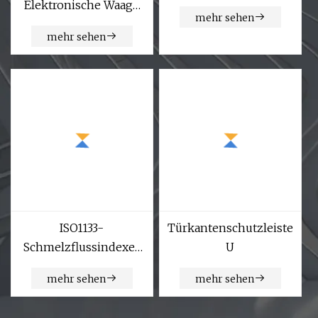
Elektronische Waage
mehr sehen
Digitale
mehr sehen
Plattformwaage
ISO1133-
Türkantenschutzleiste
Schmelzflussindexer
U
für die
mehr sehen
mehr sehen
Kunststoffindustrie,
Preis für