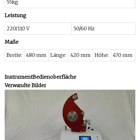
55kg
Leistung
220/110 V
50/60 Hz
Maße
Breite:
480 mm
Länge:
420 mm
Höhe:
470 mm
Instrument
Bedienoberfläche
Verwandte Bilder