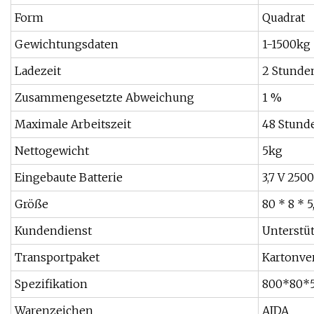
Form
Quadrat
Gewichtungsdaten
1-1500kg
Ladezeit
2 Stunde
Zusammengesetzte Abweichung
1 %
Maximale Arbeitszeit
48 Stund
Nettogewicht
5kg
Eingebaute Batterie
3,7 V 25
Größe
80 * 8 * 5
Kundendienst
Unterstü
Transportpaket
Kartonve
Spezifikation
800*80
Warenzeichen
AIDA