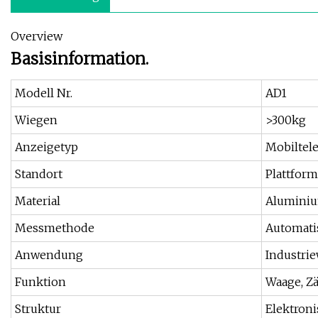
Overview
Basisinformation.
Modell Nr.
AD1
Wiegen
>300kg
Anzeigetyp
Mobiltel
Standort
Plattfor
Material
Aluminiu
Messmethode
Automati
Anwendung
Industri
Funktion
Waage, Z
Struktur
Elektron