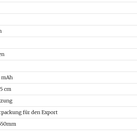
n
en
00 mAh
,5 cm
tzung
rpackung für den Export
*550mm