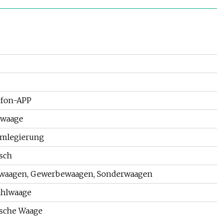
efon-APP
mwaage
mlegierung
sch
ewaagen, Gewerbewaagen, Sonderwaagen
ählwaage
ische Waage