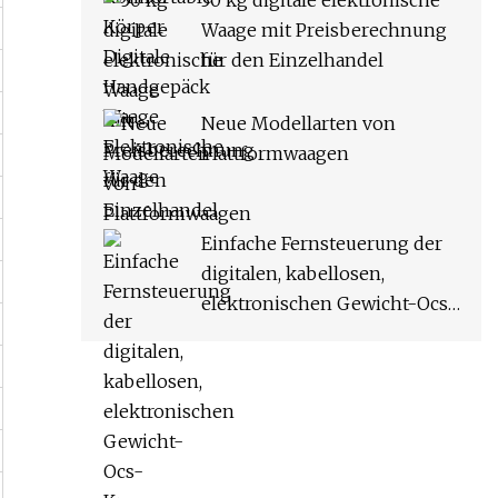
30 kg digitale elektronische
Waage mit Preisberechnung
für den Einzelhandel
Neue Modellarten von
Plattformwaagen
Einfache Fernsteuerung der
digitalen, kabellosen,
elektronischen Gewicht-Ocs-
Kran-Hängewaage mit
LED/LCD-Display