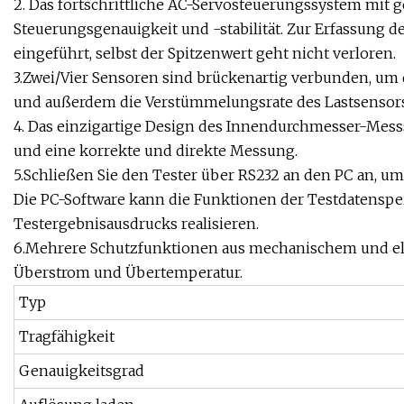
2. Das fortschrittliche AC-Servosteuerungssystem mit
Steuerungsgenauigkeit und -stabilität. Zur Erfassung d
eingeführt, selbst der Spitzenwert geht nicht verloren.
3.Zwei/Vier Sensoren sind brückenartig verbunden, u
und außerdem die Verstümmelungsrate des Lastsensors
4. Das einzigartige Design des Innendurchmesser-Messs
und eine korrekte und direkte Messung.
5.Schließen Sie den Tester über RS232 an den PC an, u
Die PC-Software kann die Funktionen der Testdatenspei
Testergebnisausdrucks realisieren.
6.Mehrere Schutzfunktionen aus mechanischem und elek
Überstrom und Übertemperatur.
Typ
Tragfähigkeit
Genauigkeitsgrad