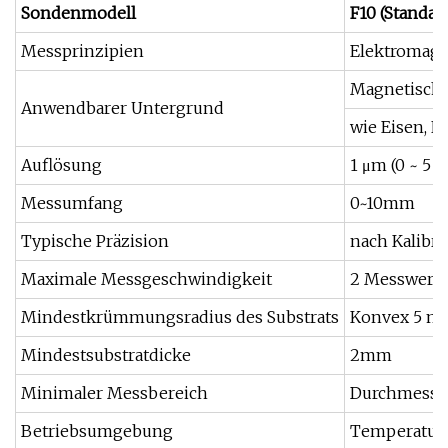
Sondenmodell
F10 (Standar
Messprinzipien
Elektromagn
Magnetische
Anwendbarer Untergrund
wie Eisen, N
Auflösung
1 μm (0 ~ 5
Messumfang
0~10mm
Typische Präzision
nach Kalibr
Maximale Messgeschwindigkeit
2 Messwerte
Mindestkrümmungsradius des Substrats
Konvex 5 m
Mindestsubstratdicke
2mm
Minimaler Messbereich
Durchmess
Betriebsumgebung
Temperatur: 