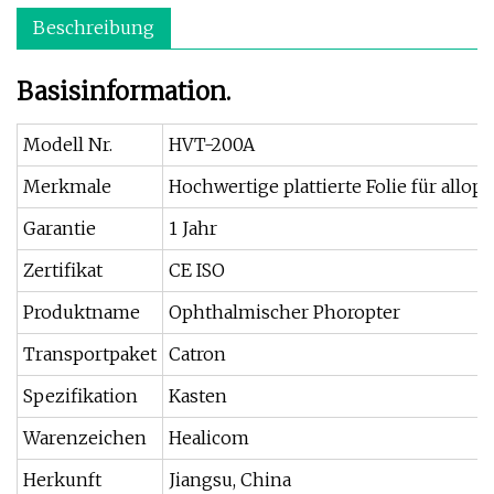
Beschreibung
Basisinformation.
Modell Nr.
HVT-200A
Merkmale
Hochwertige plattierte Folie für allop
Garantie
1 Jahr
Zertifikat
CE ISO
Produktname
Ophthalmischer Phoropter
Transportpaket
Catron
Spezifikation
Kasten
Warenzeichen
Healicom
Herkunft
Jiangsu, China