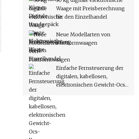
30 kg digitale elektronische
Waage mit Preisberechnung
für den Einzelhandel
Neue Modellarten von
Plattformwaagen
Einfache Fernsteuerung der
digitalen, kabellosen,
elektronischen Gewicht-Ocs-
Kran-Hängewaage mit
LED/LCD-Display