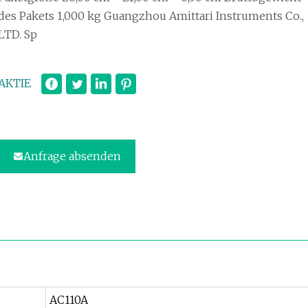
des Pakets 1,000 kg Guangzhou Amittari Instruments Co.,
LTD. Sp
AKTIE
Anfrage absenden
AC110A