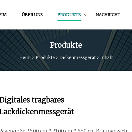
EIM
ÜBER UNS
PRODUKTE
NACHRICHT
Produkte
Heim
>
Produkte
>
Dickenmessgerät
>
Inhalt
Digitales tragbares
Lackdickenmessgerät
Paketgröße 26,00 cm * 21,00 cm * 6,50 cm Bruttogewicht