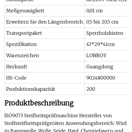
Meßgenauigkeit
0,01 cm
Erweitern Sie den Längenbereich
0,5 bis 20,5 cm
Transportpaket
Sperrholzkisten
Spezifikation
47*29*41cm
Warenzeichen
LONROY
Herkunft
Guangdong
HS-Code
9024800000
Produktionskapazität
200
Produktbeschreibung
ISO9073 Steifheitsprüfmaschine Hersteller von
Stoffsteifheitsprüfgeräten Anwendungsbereich: Wird
in Baumwolle, Wolle, Seide, Hanf, Chemiefasern und