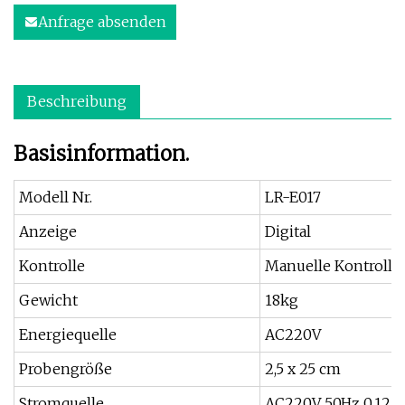
Anfrage absenden
Beschreibung
Basisinformation.
Modell Nr.
LR-E017
Anzeige
Digital
Kontrolle
Manuelle Kontrolle
Gewicht
18kg
Energiequelle
AC220V
Probengröße
2,5 x 25 cm
Stromquelle
AC220V 50Hz 0,12 