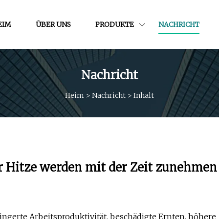
EIM
ÜBER UNS
PRODUKTE
NACHRICHT
Nachricht
Heim
>
Nachricht
>
Inhalt
r Hitze werden mit der Zeit zunehmen
ngerte Arbeitsproduktivität, beschädigte Ernten, höhere