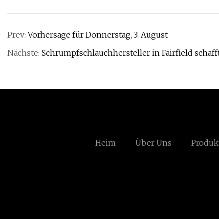
Prev:
Vorhersage für Donnerstag, 3. August
Nächste:
Schrumpfschlauchhersteller in Fairfield schaff
Heim
Über Uns
Produk