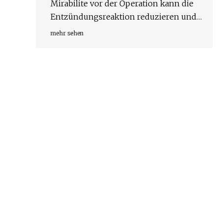
Mirabilite vor der Operation kann die
Entzündungsreaktion reduzieren und
die Genesung bei leichter akuter
mehr sehen
biliärer Pankreatitis beschleunigen