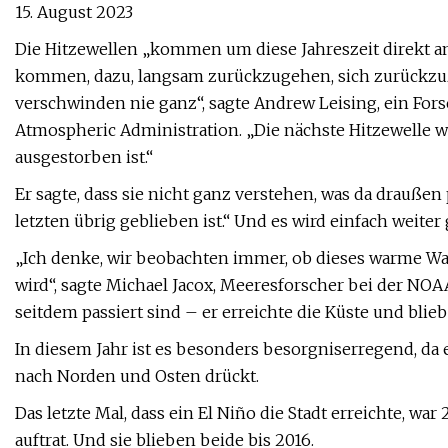
15. August 2023
Die Hitzewellen „kommen um diese Jahreszeit direkt a
kommen, dazu, langsam zurückzugehen, sich zurückzuzi
verschwinden nie ganz“, sagte Andrew Leising, ein Fo
Atmospheric Administration. „Die nächste Hitzewelle wä
ausgestorben ist.“
Er sagte, dass sie nicht ganz verstehen, was da drauße
letzten übrig geblieben ist.“ Und es wird einfach weite
„Ich denke, wir beobachten immer, ob dieses warme Was
wird“, sagte Michael Jacox, Meeresforscher bei der NOA
seitdem passiert sind – er erreichte die Küste und blie
In diesem Jahr ist es besonders besorgniserregend, da
nach Norden und Osten drückt.
Das letzte Mal, dass ein El Niño die Stadt erreichte, war
auftrat. Und sie blieben beide bis 2016.