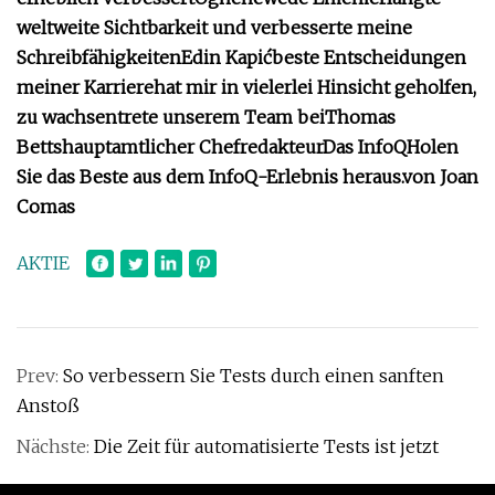
weltweite Sichtbarkeit und verbesserte meine
Schreibfähigkeiten
Edin Kapić
beste Entscheidungen
meiner Karriere
hat mir in vielerlei Hinsicht geholfen,
zu wachsen
trete unserem Team bei
Thomas
Betts
hauptamtlicher Chefredakteur
Das InfoQ
Holen
Sie das Beste aus dem InfoQ-Erlebnis heraus.
von Joan
Comas
AKTIE
Prev:
So verbessern Sie Tests durch einen sanften
Anstoß
Nächste:
Die Zeit für automatisierte Tests ist jetzt