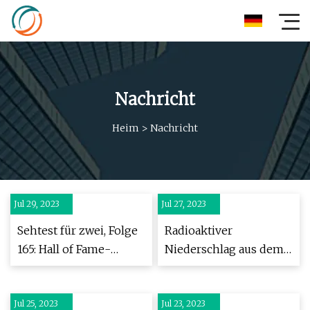
Nachricht
Heim
>
Nachricht
Jul 29, 2023
Jul 27, 2023
Sehtest für zwei, Folge
Radioaktiver
165: Hall of Fame-
Niederschlag aus dem
Präsident Jim Porter
Trinity-Atomtest
kehrt zurück, um die
betraf laut Studie 46
Jul 25, 2023
bevorstehende
Jul 23, 2023
US-Bundesstaaten