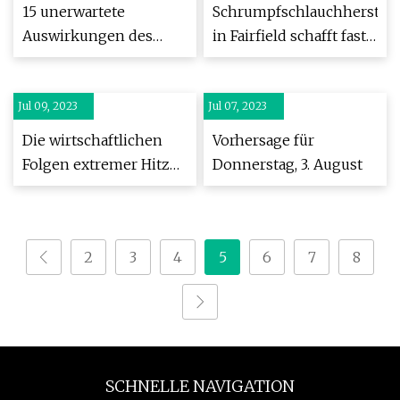
15 unerwartete
Schrumpfschlauchherstell
Auswirkungen des
in Fairfield schafft fast
Klimawandels
50 neue Arbeitsplätze
Jul 09, 2023
Jul 07, 2023
Die wirtschaftlichen
Vorhersage für
Folgen extremer Hitze
Donnerstag, 3. August
werden mit der Zeit
zunehmen
2
3
4
5
6
7
8
SCHNELLE NAVIGATION