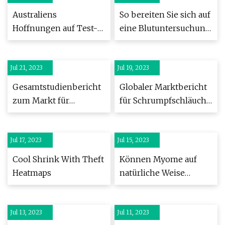
Einführung des
Australiens
So bereiten Sie sich auf
Jahrgangs 2023 zu
Hoffnungen auf Test-
eine Blutuntersuchung
besprechen
Cricket-Größe stehen
vor und erleichtern
im Ashes-Finale auf
diese
Jul 21, 2023
dem Spiel
Jul 19, 2023
Gesamtstudienbericht
Globaler Marktbericht
zum Markt für
für Schrumpfschläuche
Schrumpftunnelmaschinen
und -hülsen 2023
2023
Jul 17, 2023
Jul 15, 2023
Cool Shrink With Theft
Können Myome auf
Heatmaps
natürliche Weise
schrumpfen?
Jul 13, 2023
Jul 11, 2023